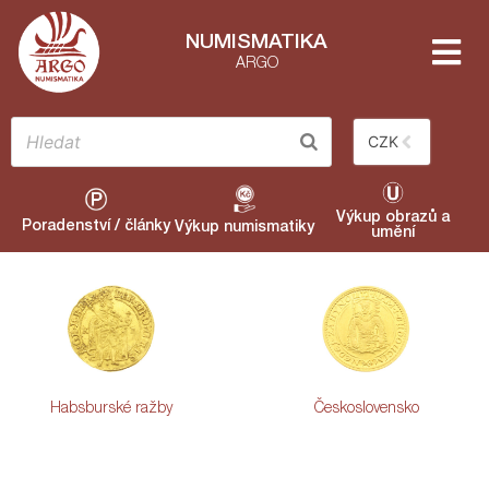
NUMISMATIKA
ARGO
CZK
Výkup obrazů a
Poradenství / články
Výkup numismatiky
umění
Habsburské ražby
Československo