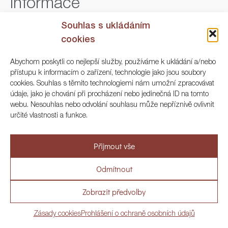
Informace
Souhlas s ukládáním
Obchodní podmínky
cookies
O nás
Abychom poskytli co nejlepší služby, používáme k ukládání a/nebo
Platby
přístupu k informacím o zařízení, technologie jako jsou soubory
cookies. Souhlas s těmito technologiemi nám umožní zpracovávat
Registrace
údaje, jako je chování při procházení nebo jedinečná ID na tomto
webu. Nesouhlas nebo odvolání souhlasu může nepříznivě ovlivnit
určité vlastnosti a funkce.
Sledujte nás
Přijmout vše
Facebook
Odmítnout
Instagram
LinkedIn
Zobrazit předvolby
Zásady cookies
Prohlášení o ochraně osobních údajů
Kontakt