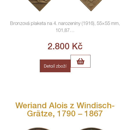
Bronzová plaketa na 4. narozeniny (1916), 55×55 mm,
101,87
…
2.800
Kč
Detail zboží
Weriand Alois z Windisch-
Grätze, 1790 – 1867