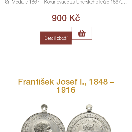
Sn Medaile 1867 – Korunovace za Uherského krále 1867,
…
900
Kč
Detail zboží
František Josef I., 1848 –
1916