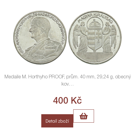
Medaile M. Horthyho PROOF, prům. 40 mm, 29,24 g, obecný
kov
…
400
Kč
Detail zboží