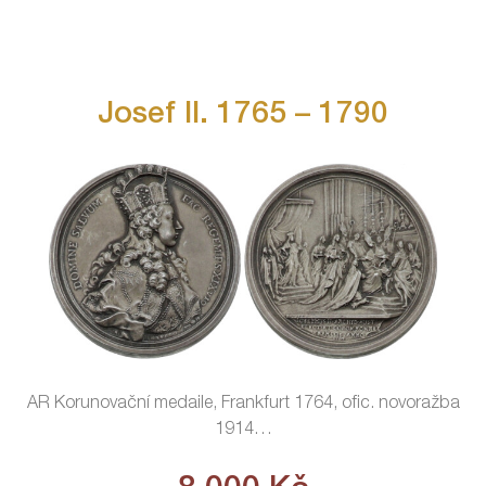
Josef II. 1765 – 1790
AR Korunovační medaile, Frankfurt 1764, ofic. novoražba
1914
…