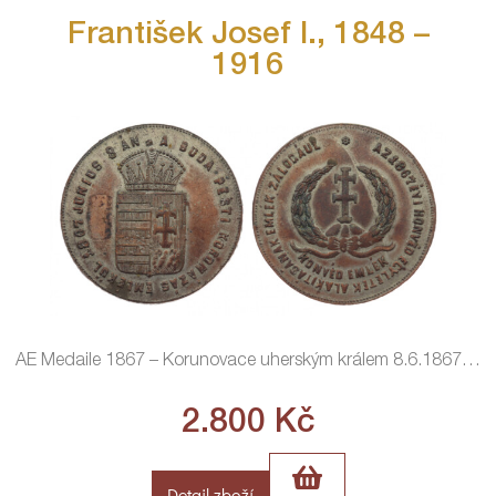
František Josef I., 1848 –
1916
AE Medaile 1867 – Korunovace uherským králem 8.6.1867
…
2.800
Kč
Detail zboží