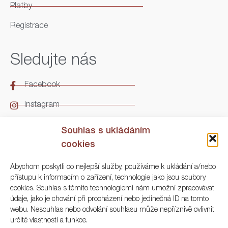
Platby
Registrace
Sledujte nás
Facebook
Instagram
LinkedIn
Souhlas s ukládáním
cookies
Kontakt
Abychom poskytli co nejlepší služby, používáme k ukládání a/nebo
přístupu k informacím o zařízení, technologie jako jsou soubory
ARGO Numismatika
cookies. Souhlas s těmito technologiemi nám umožní zpracovávat
údaje, jako je chování při procházení nebo jedinečná ID na tomto
Korunní 83, Praha 3
webu. Nesouhlas nebo odvolání souhlasu může nepříznivě ovlivnit
určité vlastnosti a funkce.
+420 222 561 343