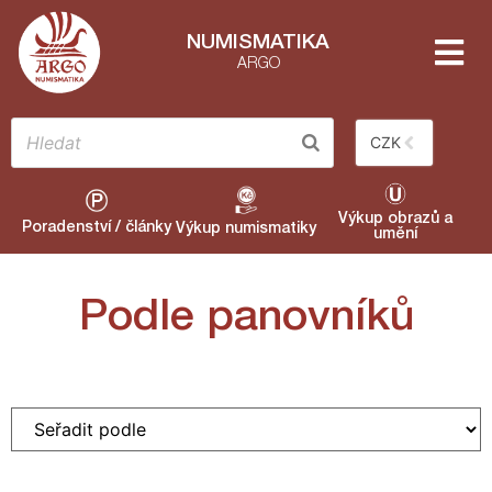
NUMISMATIKA
ARGO
CZK
Výkup obrazů a
Poradenství / články
Výkup numismatiky
umění
Podle panovníků