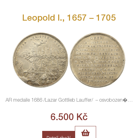
Leopold I., 1657 – 1705
AR medaile 1686 /Lazar Gottlieb Lauffer/ – osvobozen�
…
6.500
Kč
Detail zboží