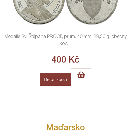
Medaile Sv. Štěpána PROOF, prům. 40 mm, 29,36 g, obecný
kov
…
400
Kč
Detail zboží
Maďarsko