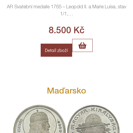
AR Svatební medaile 1765 – Leopold II. a Marie Luisa, stav
1/1,
…
8.500
Kč
Detail zboží
Maďarsko