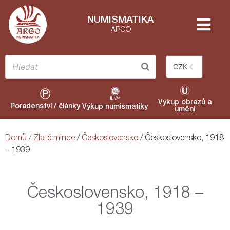
NUMISMATIKA
ARGO
CZK
Výkup obrazů a
Poradenství / články
Výkup numismatiky
umění
Domů
/
Zlaté mince
/
Československo
/ Československo, 1918
– 1939
Československo, 1918 –
1939