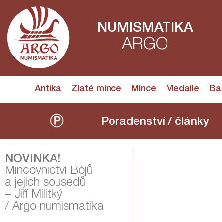
NUMISMATIKA
ARGO
Antika
Zlaté mince
Mince
Medaile
Ba
Poradenství / články
NOVINKA!
Mincovnictví Bójů
a jejich sousedů
– Jiří Militký
/ Argo numismatika