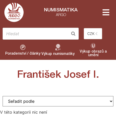
NUMISMATIKA
ARGO
CZK
Výkup obrazů a
Poradenství / články
Výkup numismatiky
umění
František Josef I.
V této kategorii nic není