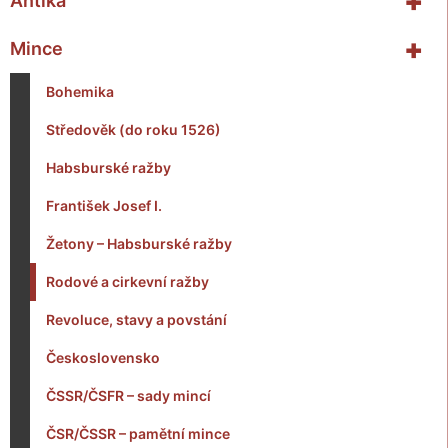
+
Antika
+
Mince
Bohemika
Středověk (do roku 1526)
Habsburské ražby
František Josef I.
Žetony – Habsburské ražby
Rodové a cirkevní ražby
Revoluce, stavy a povstání
Československo
ČSSR/ČSFR – sady mincí
ČSR/ČSSR – pamětní mince