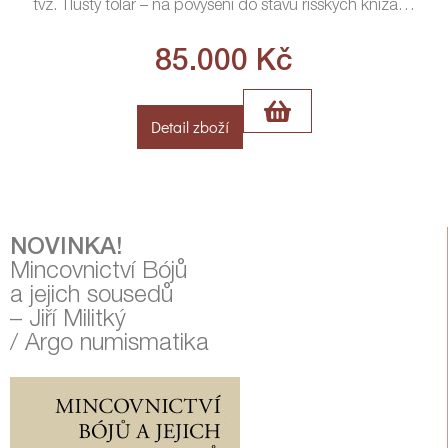
tvz. Tlustý tolar – na povýšení do stavu říšských kníža
…
85.000
Kč
Detail zboží
NOVINKA!
Mincovnictví Bójů
a jejich sousedů
– Jiří Militký
/ Argo numismatika