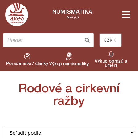
NUMISMATIKA
ARGO
CZK
Výkup obrazů a
Poradenství / články
Výkup numismatiky
umění
Rodové a cirkevní
ražby