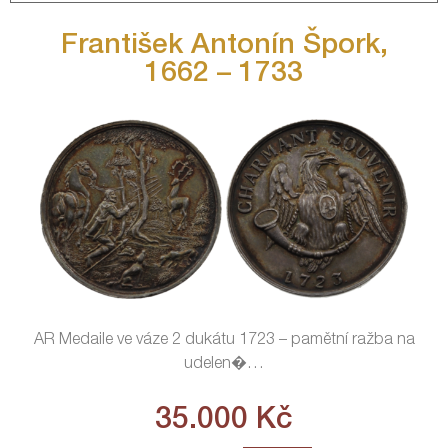
František Antonín Špork,
1662 – 1733
AR Medaile ve váze 2 dukátu 1723 – pamětní ražba na
udelen�
…
35.000
Kč