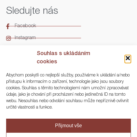
Sledujte nás
Facebook
Instagram
LinkedIn
Souhlas s ukládáním
cookies
Kontakt
Abychom poskytli co nejlepší služby, používáme k ukládání a/nebo
přístupu k informacím o zařízení, technologie jako jsou soubory
ARGO Numismatika
cookies. Souhlas s těmito technologiemi nám umožní zpracovávat
údaje, jako je chování při procházení nebo jedinečná ID na tomto
Korunní 83, Praha 3
webu. Nesouhlas nebo odvolání souhlasu může nepříznivě ovlivnit
určité vlastnosti a funkce.
+420 222 561 343
+420 773 025 117
Přijmout vše
info@numisargo.com