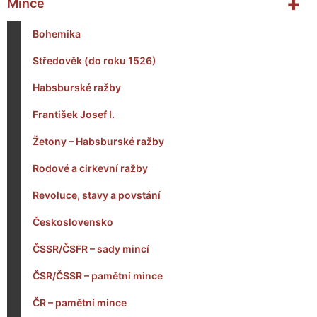
+
Mince
Bohemika
Středověk (do roku 1526)
Habsburské ražby
František Josef I.
Žetony – Habsburské ražby
Rodové a cirkevní ražby
Revoluce, stavy a povstání
Československo
ČSSR/ČSFR – sady mincí
ČSR/ČSSR – pamětní mince
ČR – pamětní mince