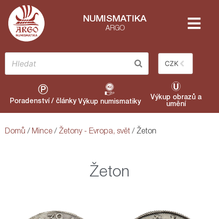
NUMISMATIKA
ARGO
CZK
Výkup obrazů a
Poradenství / články
Výkup numismatiky
umění
Domů
/
Mince
/
Žetony - Evropa, svět
/ Žeton
Žeton