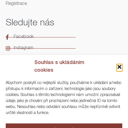
Registrace
Sledujte nás
Facebook
Instagram
LinkedIn
Souhlas s ukládáním
cookies
Kontakt
Abychom poskytli co nejlepší služby, používáme k ukládání a/nebo
přístupu k informacím o zařízení, technologie jako jsou soubory
ARGO Numismatika
cookies. Souhlas s těmito technologiemi nám umožní zpracovávat
údaje, jako je chování při procházení nebo jedinečná ID na tomto
Korunní 83, Praha 3
webu. Nesouhlas nebo odvolání souhlasu může nepříznivě ovlivnit
určité vlastnosti a funkce.
+420 222 561 343
+420 773 025 117