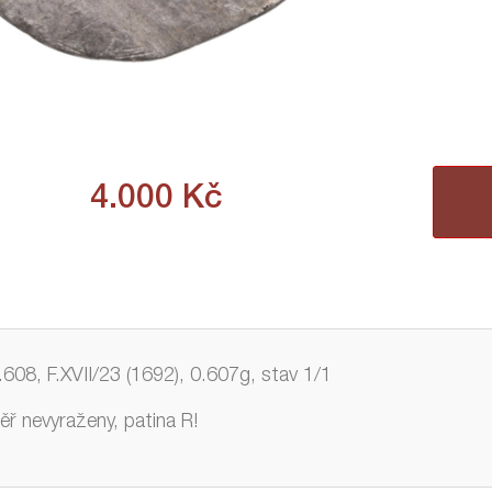
4.000
Kč
608, F.XVII/23 (1692), 0.607g, stav 1/1
ěř nevyraženy, patina R!