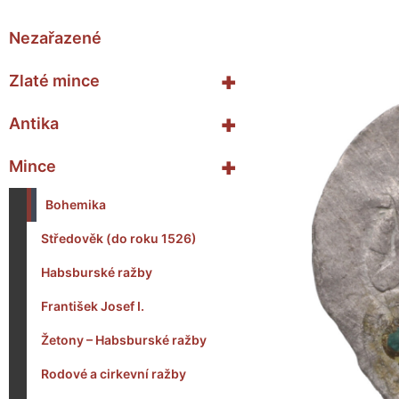
Nezařazené
+
Zlaté mince
+
Antika
+
Mince
Bohemika
Středověk (do roku 1526)
Habsburské ražby
František Josef I.
Žetony – Habsburské ražby
Rodové a cirkevní ražby