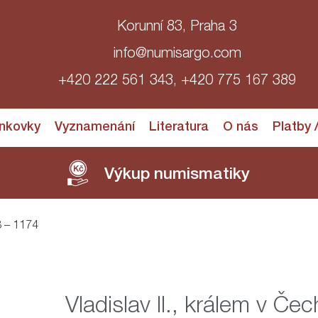
Korunní 83, Praha 3
info@numisargo.com
+420 222 561 343, +420 775 167 389
nkovky
Vyznamenání
Literatura
O nás
Platby 
Výkup numismatiky
8 – 1174
Vladislav II., králem v Č