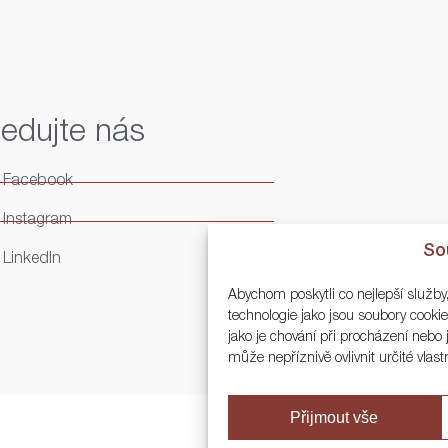
ledujte nás
Facebook
Instagram
So
LinkedIn
Abychom poskytli co nejlepší služby
technologie jako jsou soubory cook
jako je chování při procházení neb
může nepříznivě ovlivnit určité vlast
Přijmout vše