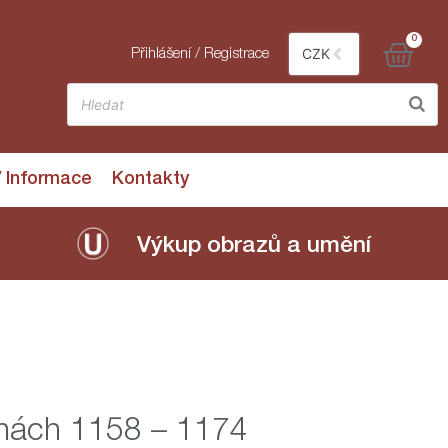
0
CZK
Přihlášení / Registrace
/ Informace
Kontakty
Výkup obrazů a umění
echách 1158 – 1174