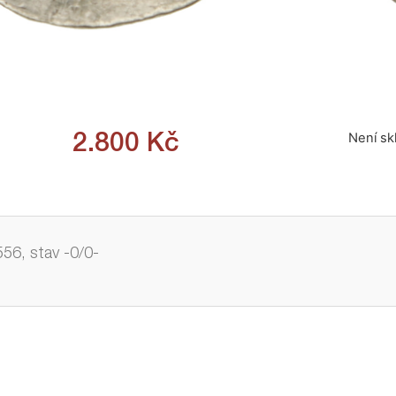
Není s
2.800
Kč
556, stav -0/0-