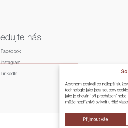
ledujte nás
Facebook
Instagram
So
LinkedIn
Abychom poskytli co nejlepší služby
technologie jako jsou soubory cook
jako je chování při procházení neb
může nepříznivě ovlivnit určité vlast
Přijmout vše