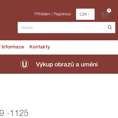
0
CZK
Přihlášení / Registrace
/ Informace
Kontakty
Výkup obrazů a umění
109 -1125