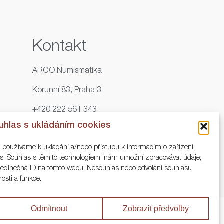
Kontakt
ARGO Numismatika
Korunní 83, Praha 3
+420 222 561 343
uhlas s ukládáním cookies
+420 773 025 117
, používáme k ukládání a/nebo přístupu k informacím o zařízení,
info@numisargo.com
ies. Souhlas s těmito technologiemi nám umožní zpracovávat údaje,
o jedinečná ID na tomto webu. Nesouhlas nebo odvolání souhlasu
nosti a funkce.
Odmítnout
Zobrazit předvolby