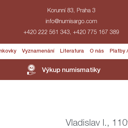
Korunní 83, Praha 3
info@numisargo.com
+420 222 561 343, +420 775 167 389
nkovky
Vyznamenání
Literatura
O nás
Platby 
Výkup numismatiky
Vladislav I., 1