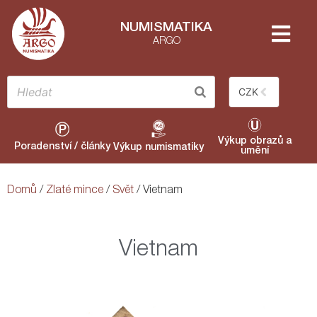
NUMISMATIKA
ARGO
CZK
Výkup obrazů a
Poradenství / články
Výkup numismatiky
umění
Domů
/
Zlaté mince
/
Svět
/ Vietnam
Vietnam