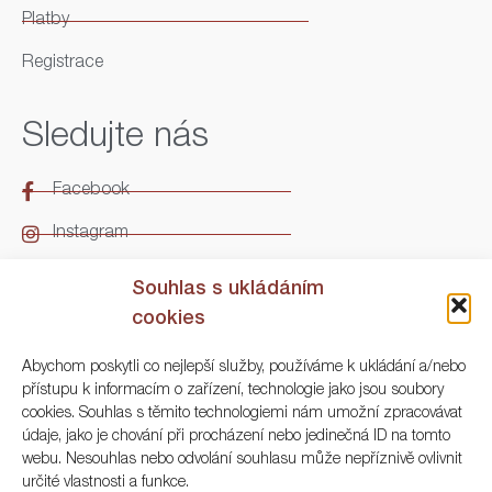
Platby
Registrace
Sledujte nás
Facebook
Instagram
LinkedIn
Souhlas s ukládáním
cookies
Kontakt
Abychom poskytli co nejlepší služby, používáme k ukládání a/nebo
přístupu k informacím o zařízení, technologie jako jsou soubory
ARGO Numismatika
cookies. Souhlas s těmito technologiemi nám umožní zpracovávat
údaje, jako je chování při procházení nebo jedinečná ID na tomto
Korunní 83, Praha 3
webu. Nesouhlas nebo odvolání souhlasu může nepříznivě ovlivnit
určité vlastnosti a funkce.
+420 222 561 343