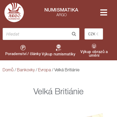
NUMISMATIKA
ARGO
CZK
Výkup obrazů a
Poradenství / články
Výkup numismatiky
umění
Domů
/
Bankovky
/
Evropa
/ Velká Britiánie
Velká Britiánie