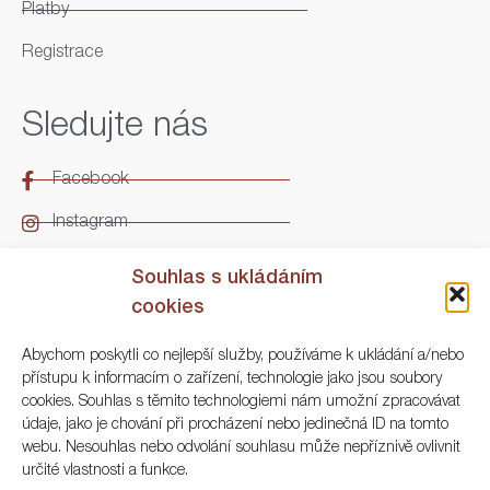
Platby
Registrace
Sledujte nás
Facebook
Instagram
LinkedIn
Souhlas s ukládáním
cookies
Kontakt
Abychom poskytli co nejlepší služby, používáme k ukládání a/nebo
přístupu k informacím o zařízení, technologie jako jsou soubory
ARGO Numismatika
cookies. Souhlas s těmito technologiemi nám umožní zpracovávat
údaje, jako je chování při procházení nebo jedinečná ID na tomto
Korunní 83, Praha 3
webu. Nesouhlas nebo odvolání souhlasu může nepříznivě ovlivnit
určité vlastnosti a funkce.
+420 222 561 343