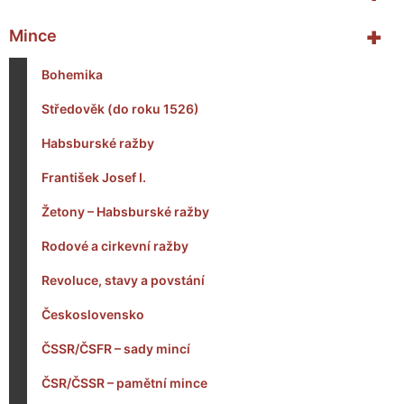
+
Mince
Bohemika
Středověk (do roku 1526)
Habsburské ražby
František Josef I.
Žetony – Habsburské ražby
Rodové a cirkevní ražby
Revoluce, stavy a povstání
Československo
ČSSR/ČSFR – sady mincí
ČSR/ČSSR – pamětní mince