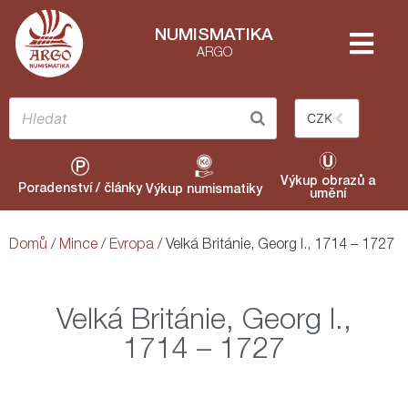
NUMISMATIKA
ARGO
CZK
Výkup obrazů a
Poradenství / články
Výkup numismatiky
umění
Domů
/
Mince
/
Evropa
/ Velká Británie, Georg I., 1714 – 1727
Velká Británie, Georg I.,
1714 – 1727