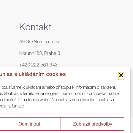
Kontakt
ARGO Numismatika
Korunní 83, Praha 3
+420 222 561 343
uhlas s ukládáním cookies
+420 773 025 117
, používáme k ukládání a/nebo přístupu k informacím o zařízení,
info@numisargo.com
ies. Souhlas s těmito technologiemi nám umožní zpracovávat údaje,
o jedinečná ID na tomto webu. Nesouhlas nebo odvolání souhlasu
nosti a funkce.
Odmítnout
Zobrazit předvolby