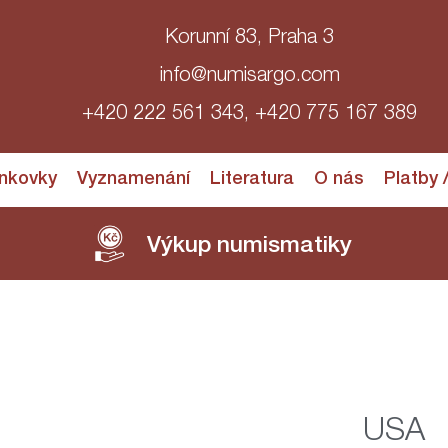
Korunní 83, Praha 3
info@numisargo.com
+420 222 561 343, +420 775 167 389
nkovky
Vyznamenání
Literatura
O nás
Platby 
Výkup numismatiky
USA