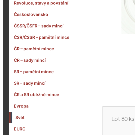
Revoluce, stavy a povstání
Československo
ČSSR/ČSFR – sady mincí
ČSR/ČSSR – pamětní mince
ČR – pamětní mince
ČR – sady mincí
SR – pamětní mince
SR – sady mincí
ČR a SR oběžné mince
Evropa
Svět
Lot 80 ks 
EURO