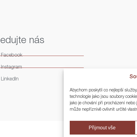
ledujte nás
Facebook
Instagram
So
LinkedIn
Abychom poskytli co nejlepší služby
technologie jako jsou soubory cook
jako je chování při procházení neb
může nepříznivě ovlivnit určité vlast
Přijmout vše