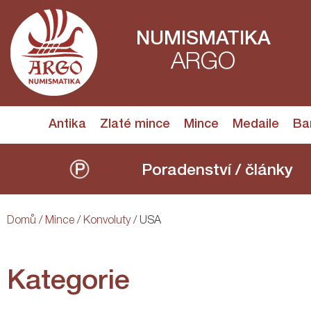
NUMISMATIKA
ARGO
Antika
Zlaté mince
Mince
Medaile
Ba
Poradenství / články
Domů
/
Mince
/
Konvoluty
/ USA
Kategorie