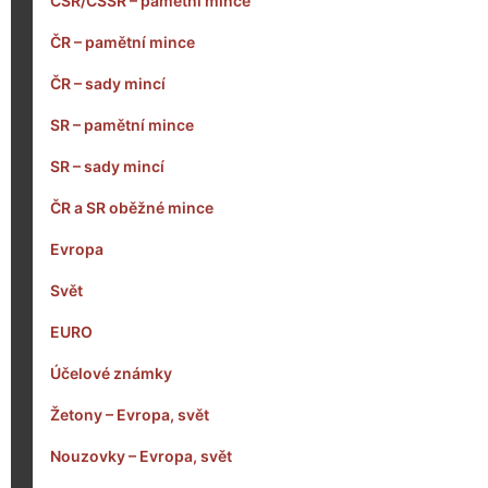
ČSR/ČSSR – pamětní mince
ČR – pamětní mince
ČR – sady mincí
SR – pamětní mince
SR – sady mincí
ČR a SR oběžné mince
Evropa
Svět
EURO
Účelové známky
Žetony – Evropa, svět
Nouzovky – Evropa, svět