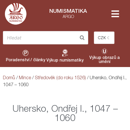
NUMISMATIKA
ARGO
CZK
Výkup obrazů a
Poradenství / články
Výkup numismatiky
umění
Domů
/
Mince
/
Středověk (do roku 1526)
/ Uhersko, Ondřej I.,
1047 – 1060
Uhersko, Ondřej I., 1047 –
1060