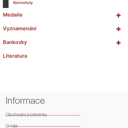
Konvoluty
+
Medaile
+
Vyznamenání
+
Bankovky
Literatura
Informace
Obchodní podmínky
O nás