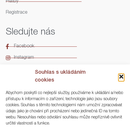
Platby
Registrace
Sledujte nás
Facebook
Instagram
LinkedIn
Souhlas s ukládáním
cookies
Kontakt
Abychom poskytli co nejlepší služby, používáme k ukládání a/nebo
přístupu k informacím o zařízení, technologie jako jsou soubory
ARGO Numismatika
cookies. Souhlas s těmito technologiemi nám umožní zpracovávat
údaje, jako je chování při procházení nebo jedinečná ID na tomto
Korunní 83, Praha 3
webu. Nesouhlas nebo odvolání souhlasu může nepříznivě ovlivnit
určité vlastnosti a funkce.
+420 222 561 343