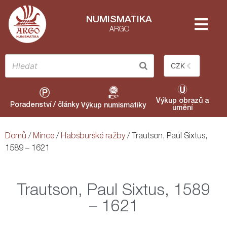
NUMISMATIKA
ARGO
CZK
Výkup obrazů a
Poradenství / články
Výkup numismatiky
umění
Domů
/
Mince
/
Habsburské ražby
/ Trautson, Paul Sixtus,
1589 – 1621
Trautson, Paul Sixtus, 1589
– 1621