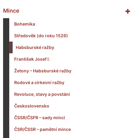
+
Mince
Bohemika
Středověk (do roku 1526)
Habsburské ražby
František Josef I.
Žetony – Habsburské ražby
Rodové a cirkevní ražby
Revoluce, stavy a povstání
Československo
ČSSR/ČSFR – sady mincí
ČSR/ČSSR – pamětní mince