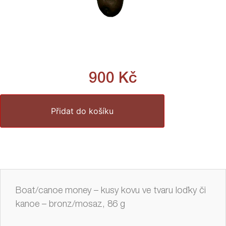
900
Kč
Přidat do košíku
Boat/canoe money – kusy kovu ve tvaru loďky či
kanoe – bronz/mosaz, 86 g