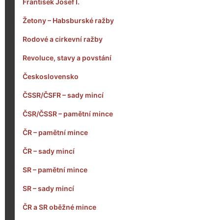
František Josef I.
Žetony – Habsburské ražby
Rodové a cirkevní ražby
Revoluce, stavy a povstání
Československo
ČSSR/ČSFR – sady mincí
ČSR/ČSSR – pamětní mince
ČR – pamětní mince
ČR – sady mincí
SR – pamětní mince
SR – sady mincí
ČR a SR oběžné mince