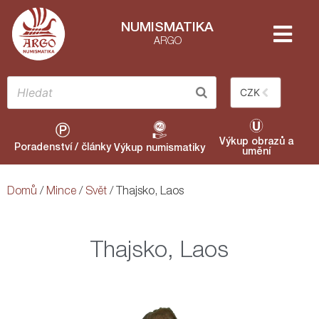
NUMISMATIKA
ARGO
CZK
Výkup obrazů a
Poradenství / články
Výkup numismatiky
umění
Domů
/
Mince
/
Svět
/ Thajsko, Laos
Thajsko, Laos