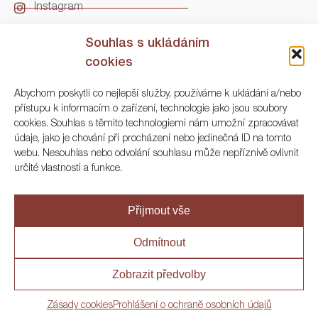
Instagram
LinkedIn
Souhlas s ukládáním
cookies
Kontakt
Abychom poskytli co nejlepší služby, používáme k ukládání a/nebo
přístupu k informacím o zařízení, technologie jako jsou soubory
ARGO Numismatika
cookies. Souhlas s těmito technologiemi nám umožní zpracovávat
údaje, jako je chování při procházení nebo jedinečná ID na tomto
Korunní 83, Praha 3
webu. Nesouhlas nebo odvolání souhlasu může nepříznivě ovlivnit
určité vlastnosti a funkce.
+420 222 561 343
+420 773 025 117
Přijmout vše
info@numisargo.com
Odmítnout
Zobrazit předvolby
© 2020 ARGO Numismatika
Zásady cookies
Prohlášení o ochraně osobních údajů