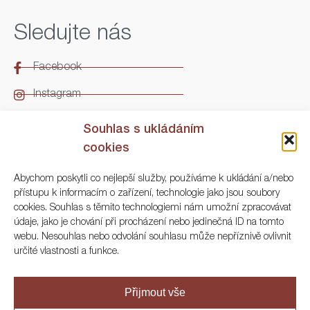
Sledujte nás
Facebook
Instagram
LinkedIn
Souhlas s ukládáním
cookies
Kontakt
Abychom poskytli co nejlepší služby, používáme k ukládání a/nebo
přístupu k informacím o zařízení, technologie jako jsou soubory
ARGO Numismatika
cookies. Souhlas s těmito technologiemi nám umožní zpracovávat
údaje, jako je chování při procházení nebo jedinečná ID na tomto
Korunní 83, Praha 3
webu. Nesouhlas nebo odvolání souhlasu může nepříznivě ovlivnit
určité vlastnosti a funkce.
+420 222 561 343
+420 773 025 117
Přijmout vše
info@numisargo.com