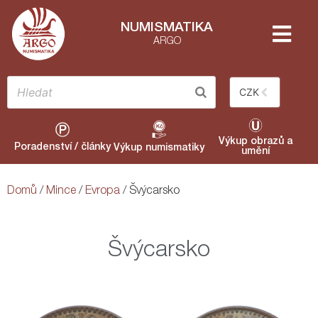
NUMISMATIKA
ARGO
CZK
Výkup obrazů a
Poradenství / články
Výkup numismatiky
umění
Domů
/
Mince
/
Evropa
/ Švýcarsko
Švýcarsko