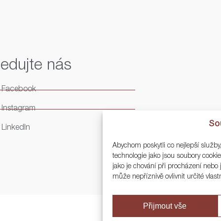
ledujte nás
Facebook
Instagram
So
LinkedIn
Abychom poskytli co nejlepší služby
technologie jako jsou soubory cook
jako je chování při procházení neb
může nepříznivě ovlivnit určité vlast
Přijmout vše