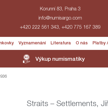
Korunní 83, Praha 3
info@numisargo.com
+420 222 561 343, +420 775 167 389
nkovky
Vyznamenání
Literatura
O nás
Platby 
Výkup numismatiky
 1936
Straits – Settlements, Ji