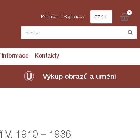
0
CZK
Přihlášení / Registrace
/ Informace
Kontakty
Výkup obrazů a umění
ří V. 1910 – 1936