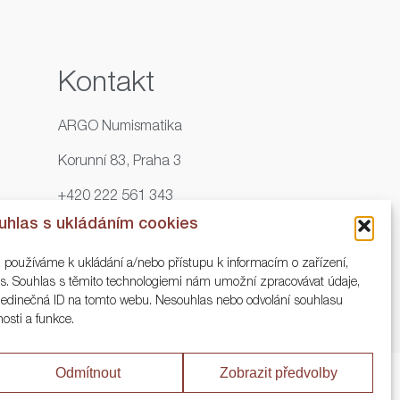
Kontakt
ARGO Numismatika
Korunní 83, Praha 3
+420 222 561 343
uhlas s ukládáním cookies
+420 773 025 117
, používáme k ukládání a/nebo přístupu k informacím o zařízení,
info@numisargo.com
ies. Souhlas s těmito technologiemi nám umožní zpracovávat údaje,
o jedinečná ID na tomto webu. Nesouhlas nebo odvolání souhlasu
nosti a funkce.
Odmítnout
Zobrazit předvolby