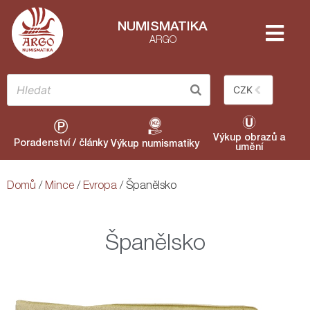
NUMISMATIKA
ARGO
CZK
Výkup obrazů a
Poradenství / články
Výkup numismatiky
umění
Domů
/
Mince
/
Evropa
/ Španělsko
Španělsko