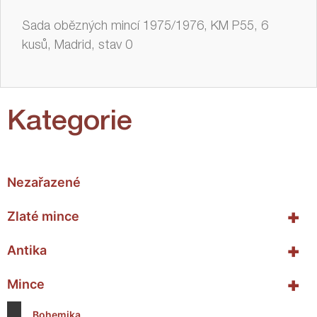
Sada obězných mincí 1975/1976, KM P55, 6
kusů, Madrid, stav 0
Kategorie
Nezařazené
+
Zlaté mince
+
Antika
+
Mince
Bohemika