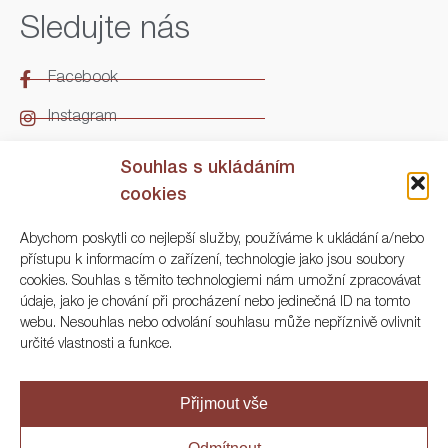
Sledujte nás
Facebook
Instagram
LinkedIn
Souhlas s ukládáním
cookies
Kontakt
Abychom poskytli co nejlepší služby, používáme k ukládání a/nebo
přístupu k informacím o zařízení, technologie jako jsou soubory
ARGO Numismatika
cookies. Souhlas s těmito technologiemi nám umožní zpracovávat
údaje, jako je chování při procházení nebo jedinečná ID na tomto
Korunní 83, Praha 3
webu. Nesouhlas nebo odvolání souhlasu může nepříznivě ovlivnit
určité vlastnosti a funkce.
+420 222 561 343
+420 773 025 117
Přijmout vše
info@numisargo.com