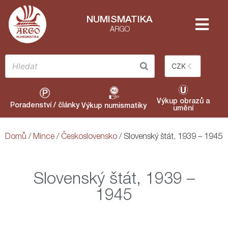
NUMISMATIKA
ARGO
CZK
Výkup obrazů a
Poradenství / články
Výkup numismatiky
umění
Domů
/
Mince
/
Československo
/ Slovenský štát, 1939 – 1945
Slovenský štát, 1939 –
1945