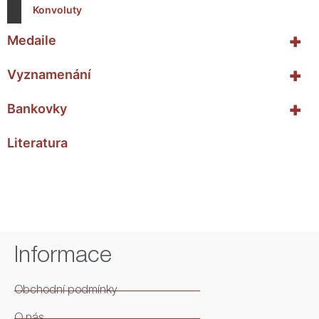
Konvoluty
+
Medaile
+
Vyznamenání
+
Bankovky
Literatura
Informace
Obchodní podmínky
O nás