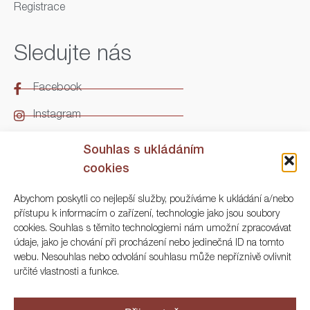
Registrace
Sledujte nás
Facebook
Instagram
LinkedIn
Souhlas s ukládáním
cookies
Kontakt
Abychom poskytli co nejlepší služby, používáme k ukládání a/nebo
přístupu k informacím o zařízení, technologie jako jsou soubory
ARGO Numismatika
cookies. Souhlas s těmito technologiemi nám umožní zpracovávat
údaje, jako je chování při procházení nebo jedinečná ID na tomto
Korunní 83, Praha 3
webu. Nesouhlas nebo odvolání souhlasu může nepříznivě ovlivnit
určité vlastnosti a funkce.
+420 222 561 343
+420 773 025 117