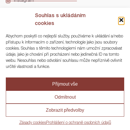
Instagram
LinkedIn
Souhlas s ukládáním
cookies
Kontakt
Abychom poskytli co nejlepší služby, používáme k ukládání a/nebo
přístupu k informacím o zařízení, technologie jako jsou soubory
ARGO Numismatika
cookies. Souhlas s těmito technologiemi nám umožní zpracovávat
údaje, jako je chování při procházení nebo jedinečná ID na tomto
Korunní 83, Praha 3
webu. Nesouhlas nebo odvolání souhlasu může nepříznivě ovlivnit
určité vlastnosti a funkce.
+420 222 561 343
+420 773 025 117
Přijmout vše
info@numisargo.com
Odmítnout
Zobrazit předvolby
© 2020 ARGO Numismatika
Zásady cookies
Prohlášení o ochraně osobních údajů