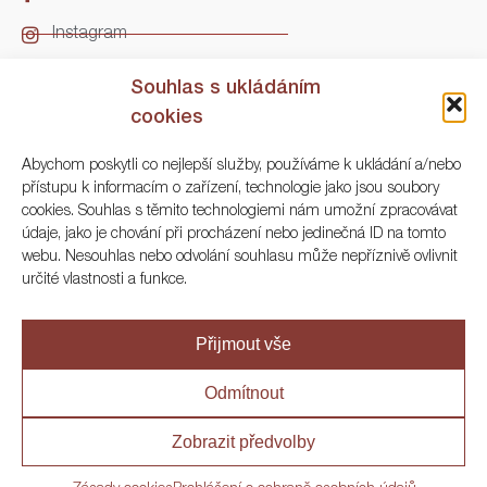
Instagram
LinkedIn
Souhlas s ukládáním
cookies
Kontakt
Abychom poskytli co nejlepší služby, používáme k ukládání a/nebo
přístupu k informacím o zařízení, technologie jako jsou soubory
ARGO Numismatika
cookies. Souhlas s těmito technologiemi nám umožní zpracovávat
údaje, jako je chování při procházení nebo jedinečná ID na tomto
Korunní 83, Praha 3
webu. Nesouhlas nebo odvolání souhlasu může nepříznivě ovlivnit
určité vlastnosti a funkce.
+420 222 561 343
+420 773 025 117
Přijmout vše
info@numisargo.com
Odmítnout
Zobrazit předvolby
© 2020 ARGO Numismatika