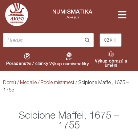
NUMISMATIKA
ARGO
CZK
Výkup obrazů a
Poradenství / články
Výkup numismatiky
umění
Domů
/
Medaile
/
Podle míst/měst
/ Scipione Maffei, 1675 –
1755
Scipione Maffei, 1675 –
1755