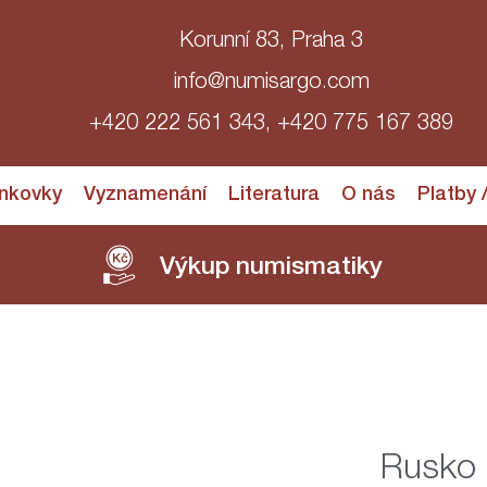
Korunní 83, Praha 3
info@numisargo.com
+420 222 561 343, +420 775 167 389
nkovky
Vyznamenání
Literatura
O nás
Platby 
Výkup numismatiky
Rusko