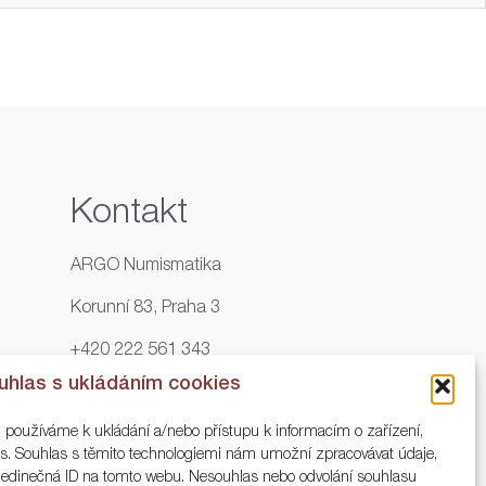
Kontakt
ARGO Numismatika
Korunní 83, Praha 3
+420 222 561 343
uhlas s ukládáním cookies
+420 773 025 117
, používáme k ukládání a/nebo přístupu k informacím o zařízení,
info@numisargo.com
ies. Souhlas s těmito technologiemi nám umožní zpracovávat údaje,
o jedinečná ID na tomto webu. Nesouhlas nebo odvolání souhlasu