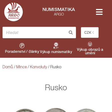
NUMISMATIKA
ARGO
CZK
Výkup obrazů a
Poradenství / články
Výkup numismatiky
umění
Domů
/
Mince
/
Konvoluty
/ Rusko
Rusko