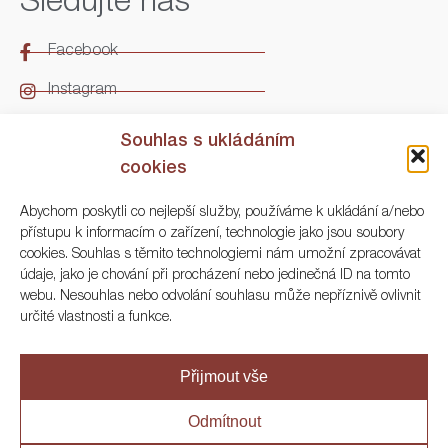
Sledujte nás
Facebook
Instagram
LinkedIn
Souhlas s ukládáním
cookies
Kontakt
Abychom poskytli co nejlepší služby, používáme k ukládání a/nebo
přístupu k informacím o zařízení, technologie jako jsou soubory
ARGO Numismatika
cookies. Souhlas s těmito technologiemi nám umožní zpracovávat
údaje, jako je chování při procházení nebo jedinečná ID na tomto
Korunní 83, Praha 3
webu. Nesouhlas nebo odvolání souhlasu může nepříznivě ovlivnit
určité vlastnosti a funkce.
+420 222 561 343
+420 773 025 117
Přijmout vše
info@numisargo.com
Odmítnout