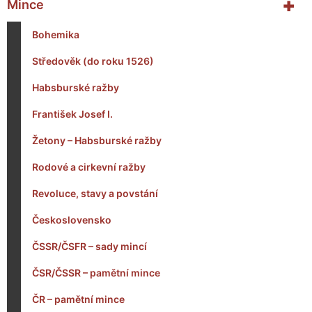
+
Mince
Bohemika
Středověk (do roku 1526)
Habsburské ražby
František Josef I.
Žetony – Habsburské ražby
Rodové a cirkevní ražby
Revoluce, stavy a povstání
Československo
ČSSR/ČSFR – sady mincí
ČSR/ČSSR – pamětní mince
ČR – pamětní mince