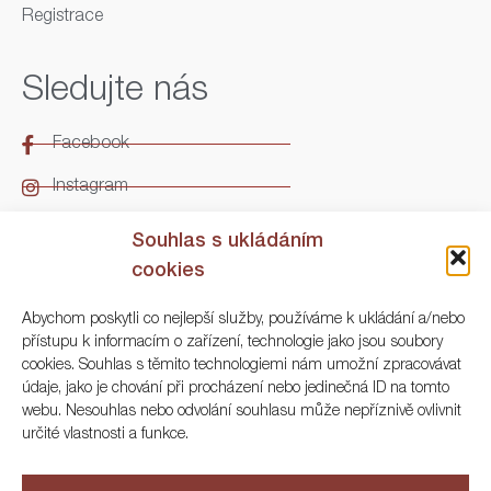
Registrace
Sledujte nás
Facebook
Instagram
LinkedIn
Souhlas s ukládáním
cookies
Kontakt
Abychom poskytli co nejlepší služby, používáme k ukládání a/nebo
přístupu k informacím o zařízení, technologie jako jsou soubory
ARGO Numismatika
cookies. Souhlas s těmito technologiemi nám umožní zpracovávat
údaje, jako je chování při procházení nebo jedinečná ID na tomto
Korunní 83, Praha 3
webu. Nesouhlas nebo odvolání souhlasu může nepříznivě ovlivnit
určité vlastnosti a funkce.
+420 222 561 343
+420 773 025 117