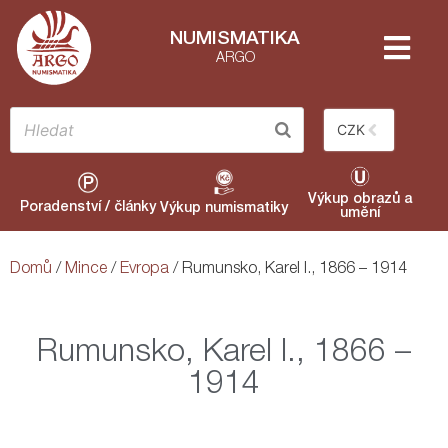
NUMISMATIKA
ARGO
CZK
Výkup obrazů a
Poradenství / články
Výkup numismatiky
umění
Domů
/
Mince
/
Evropa
/ Rumunsko, Karel I., 1866 – 1914
Rumunsko, Karel I., 1866 –
1914