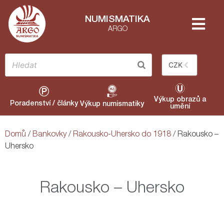
NUMISMATIKA
ARGO
CZK
Výkup obrazů a
Poradenství / články
Výkup numismatiky
umění
Domů
/
Bankovky
/
Rakousko-Uhersko do 1918
/ Rakousko –
Uhersko
Rakousko – Uhersko