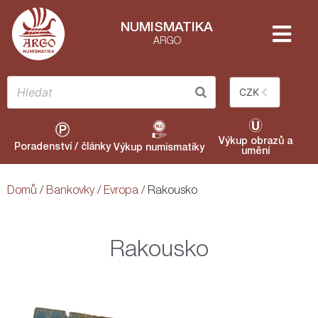
NUMISMATIKA
ARGO
CZK
Výkup obrazů a
Poradenství / články
Výkup numismatiky
umění
Domů
/
Bankovky
/
Evropa
/ Rakousko
Rakousko