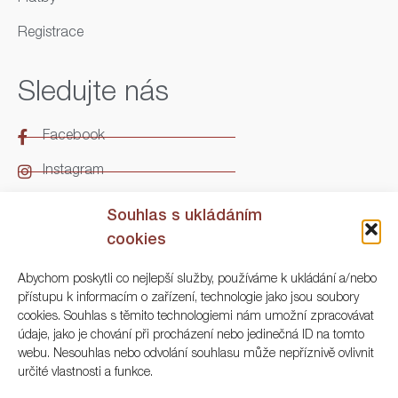
Registrace
Sledujte nás
Facebook
Instagram
LinkedIn
Souhlas s ukládáním
cookies
Kontakt
Abychom poskytli co nejlepší služby, používáme k ukládání a/nebo
přístupu k informacím o zařízení, technologie jako jsou soubory
ARGO Numismatika
cookies. Souhlas s těmito technologiemi nám umožní zpracovávat
údaje, jako je chování při procházení nebo jedinečná ID na tomto
Korunní 83, Praha 3
webu. Nesouhlas nebo odvolání souhlasu může nepříznivě ovlivnit
určité vlastnosti a funkce.
+420 222 561 343