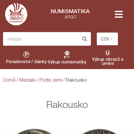
NUMISMATIKA
ARGO
CZK
Výkup obrazů a
Poradenství / články
Výkup numismatiky
umění
Domů
/
Medaile
/
Podle zemí
/ Rakousko
Rakousko