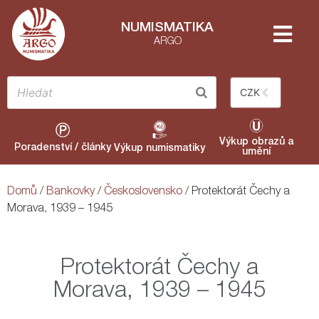
NUMISMATIKA
ARGO
CZK
Výkup obrazů a
Poradenství / články
Výkup numismatiky
umění
Domů
/
Bankovky
/
Československo
/ Protektorát Čechy a
Morava, 1939 – 1945
Protektorát Čechy a
Morava, 1939 – 1945