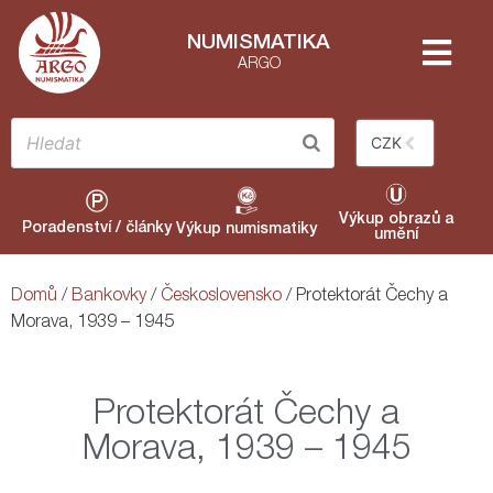
NUMISMATIKA
ARGO
CZK
Výkup obrazů a
Poradenství / články
Výkup numismatiky
umění
Domů
/
Bankovky
/
Československo
/ Protektorát Čechy a
Morava, 1939 – 1945
Protektorát Čechy a
Morava, 1939 – 1945