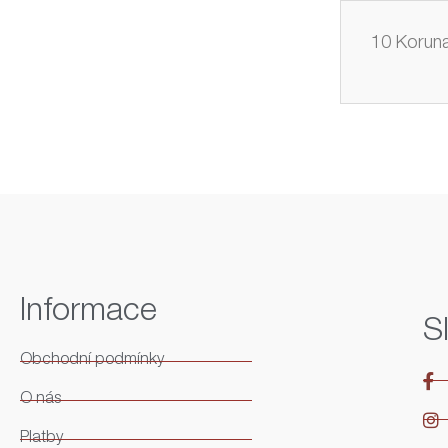
10 Koruna
Informace
S
Obchodní podmínky
O nás
Platby