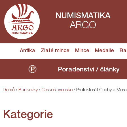
NUMISMATIKA
ARGO
Antika
Zlaté mince
Mince
Medaile
Ba
Poradenství / články
Domů
/
Bankovky
/
Československo
/ Protektorát Čechy a Mor
Kategorie