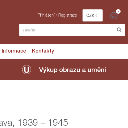
0
CZK
Přihlášení / Registrace
/ Informace
Kontakty
Výkup obrazů a umění
ava, 1939 – 1945