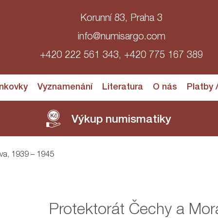
Korunní 83, Praha 3
info@numisargo.com
+420 222 561 343, +420 775 167 389
nkovky
Vyznamenání
Literatura
O nás
Platby 
Výkup numismatiky
ava, 1939 – 1945
Protektorát Čechy a Mor