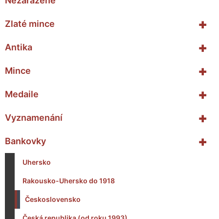
Nezařazené
+
Zlaté mince
+
Antika
+
Mince
+
Medaile
+
Vyznamenání
+
Bankovky
Uhersko
Rakousko-Uhersko do 1918
Československo
Česká republika (od roku 1993)