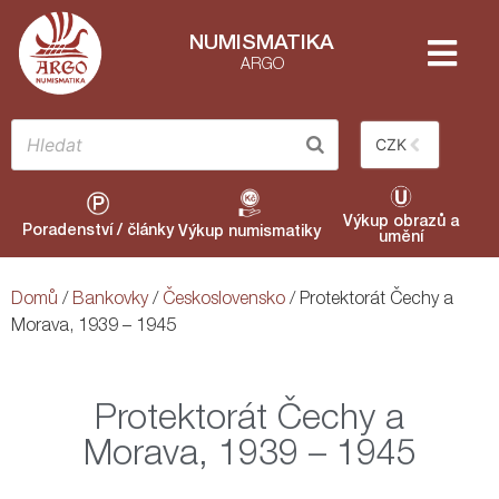
NUMISMATIKA
ARGO
CZK
Výkup obrazů a
Poradenství / články
Výkup numismatiky
umění
Domů
/
Bankovky
/
Československo
/ Protektorát Čechy a
Morava, 1939 – 1945
Protektorát Čechy a
Morava, 1939 – 1945