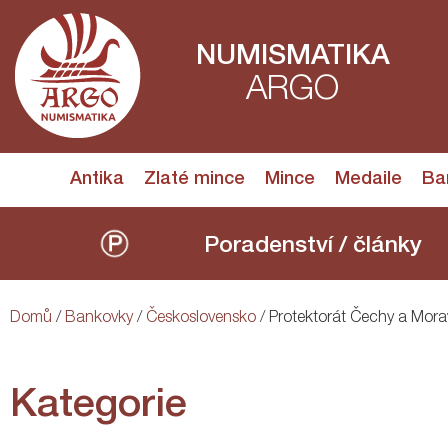
NUMISMATIKA
ARGO
Antika
Zlaté mince
Mince
Medaile
Ba
Poradenství / články
Domů
/
Bankovky
/
Československo
/ Protektorát Čechy a Mor
Kategorie