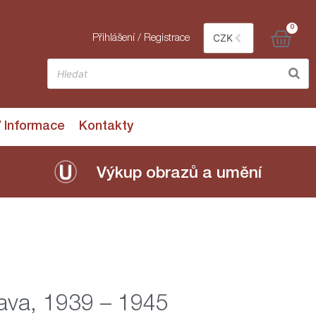
0
CZK
Přihlášení / Registrace
/ Informace
Kontakty
Výkup obrazů a umění
ava, 1939 – 1945