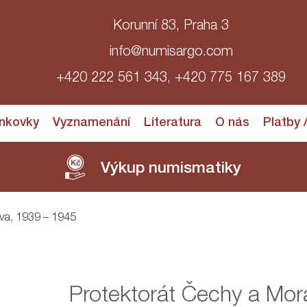
Korunní 83, Praha 3
info@numisargo.com
+420 222 561 343, +420 775 167 389
nkovky
Vyznamenání
Literatura
O nás
Platby 
Výkup numismatiky
ava, 1939 – 1945
Protektorát Čechy a Mor