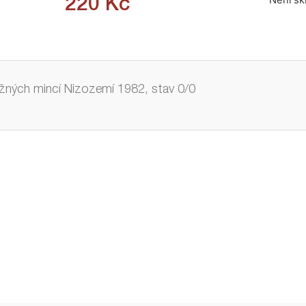
Není s
220
Kč
ných mincí Nizozemí 1982, stav 0/0