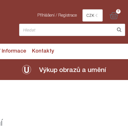
0
CZK
Přihlášení / Registrace
/ Informace
Kontakty
Výkup obrazů a umění
í