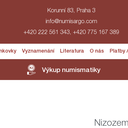
Korunní 83, Praha 3
info@numisargo.com
+420 222 561 343, +420 775 167 389
nkovky
Vyznamenání
Literatura
O nás
Platby 
Výkup numismatiky
Nizozem