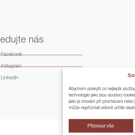
ledujte nás
Facebook
Instagram
So
LinkedIn
Abychom poskytli co nejlepší služby
technologie jako jsou soubory cook
jako je chování při procházení neb
může nepříznivě ovlivnit určité vlast
Přijmout vše