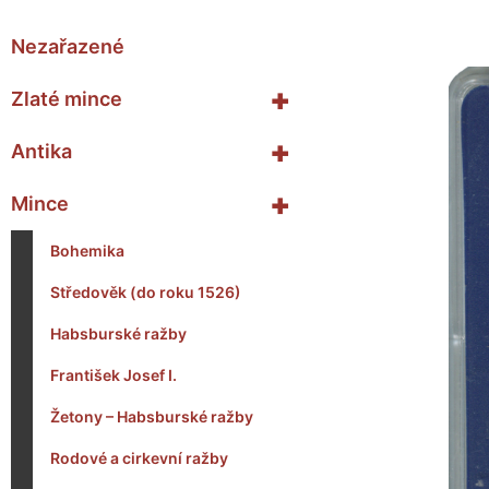
Nezařazené
+
Zlaté mince
+
Antika
+
Mince
Bohemika
Středověk (do roku 1526)
Habsburské ražby
František Josef I.
Žetony – Habsburské ražby
Rodové a cirkevní ražby