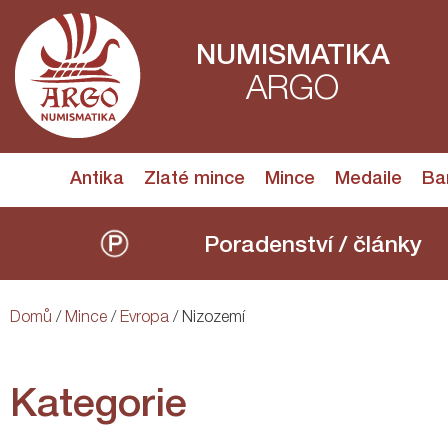
NUMISMATIKA
ARGO
Antika
Zlaté mince
Mince
Medaile
Ba
Poradenství / články
Domů
/
Mince
/
Evropa
/ Nizozemí
Kategorie