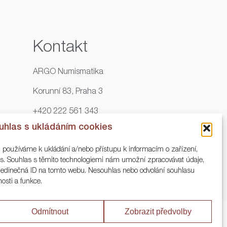
Kontakt
ARGO Numismatika
Korunní 83, Praha 3
+420 222 561 343
uhlas s ukládáním cookies
+420 773 025 117
, používáme k ukládání a/nebo přístupu k informacím o zařízení,
info@numisargo.com
ies. Souhlas s těmito technologiemi nám umožní zpracovávat údaje,
o jedinečná ID na tomto webu. Nesouhlas nebo odvolání souhlasu
nosti a funkce.
Odmítnout
Zobrazit předvolby