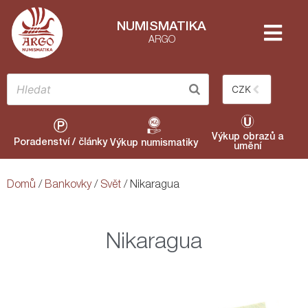
NUMISMATIKA
ARGO
CZK
Výkup obrazů a
Poradenství / články
Výkup numismatiky
umění
Domů
/
Bankovky
/
Svět
/ Nikaragua
Nikaragua