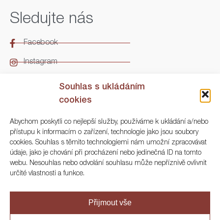
Sledujte nás
Facebook
Instagram
LinkedIn
Souhlas s ukládáním
cookies
Kontakt
Abychom poskytli co nejlepší služby, používáme k ukládání a/nebo
přístupu k informacím o zařízení, technologie jako jsou soubory
ARGO Numismatika
cookies. Souhlas s těmito technologiemi nám umožní zpracovávat
údaje, jako je chování při procházení nebo jedinečná ID na tomto
Korunní 83, Praha 3
webu. Nesouhlas nebo odvolání souhlasu může nepříznivě ovlivnit
určité vlastnosti a funkce.
+420 222 561 343
+420 773 025 117
Přijmout vše
info@numisargo.com