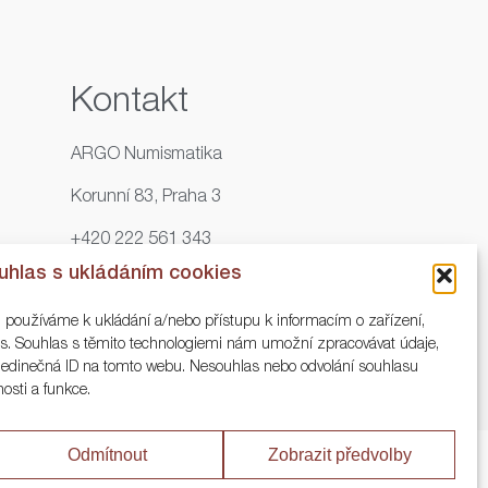
Kontakt
ARGO Numismatika
Korunní 83, Praha 3
+420 222 561 343
uhlas s ukládáním cookies
+420 773 025 117
, používáme k ukládání a/nebo přístupu k informacím o zařízení,
info@numisargo.com
ies. Souhlas s těmito technologiemi nám umožní zpracovávat údaje,
o jedinečná ID na tomto webu. Nesouhlas nebo odvolání souhlasu
nosti a funkce.
Odmítnout
Zobrazit předvolby