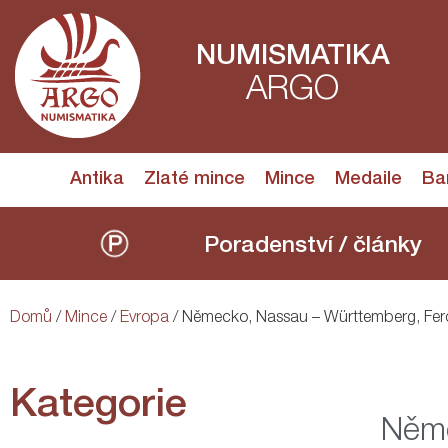
NUMISMATIKA
ARGO
Antika
Zlaté mince
Mince
Medaile
Ba
Poradenství / články
Domů
/
Mince
/
Evropa
/ Německo, Nassau – Württemberg, Fer
Kategorie
Něme