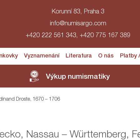
Korunní 83, Praha 3
info@numisargo.com
+420 222 561 343, +420 775 167 389
nkovky
Vyznamenání
Literatura
O nás
Platby 
Výkup numismatiky
dinand Droste, 1670 – 1706
cko, Nassau – Württemberg, Fe