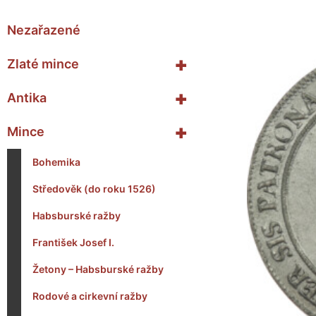
Nezařazené
+
Zlaté mince
+
Antika
+
Mince
Bohemika
Středověk (do roku 1526)
Habsburské ražby
František Josef I.
Žetony – Habsburské ražby
Rodové a cirkevní ražby