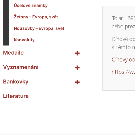
Účelové známky
Žetony – Evropa, svět
Tolar 169
nebo prez
Nouzovky – Evropa, svět
Cínové odr
Konvoluty
k těmto m
+
Medaile
Cínový od
+
Vyznamenání
https://w
+
Bankovky
Literatura