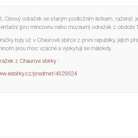
8, Cínový odražek se starým podložním lístkem, ražený!, 
entační (pro mincovnu nebo muzeum) odražek z období 1
ažky byly už v Chaurově sbírce z první republiky, jejich p
incím jsou moc vzácné a vyskytují se málokdy.
ražek z Chaurovi sbírky :
ww.esbirky.cz/predmet/4529524