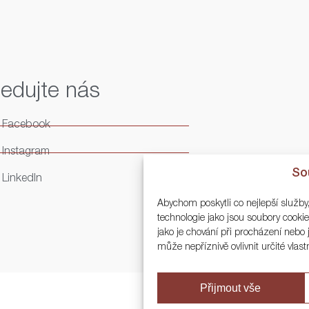
ledujte nás
Facebook
Instagram
So
LinkedIn
Abychom poskytli co nejlepší služby
technologie jako jsou soubory cook
jako je chování při procházení neb
může nepříznivě ovlivnit určité vlast
Přijmout vše