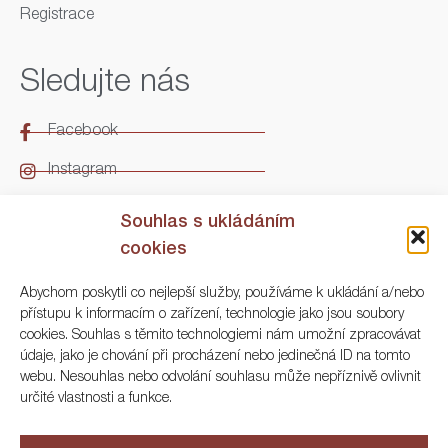
Registrace
Sledujte nás
Facebook
Instagram
LinkedIn
Souhlas s ukládáním
cookies
Kontakt
Abychom poskytli co nejlepší služby, používáme k ukládání a/nebo
přístupu k informacím o zařízení, technologie jako jsou soubory
ARGO Numismatika
cookies. Souhlas s těmito technologiemi nám umožní zpracovávat
údaje, jako je chování při procházení nebo jedinečná ID na tomto
Korunní 83, Praha 3
webu. Nesouhlas nebo odvolání souhlasu může nepříznivě ovlivnit
určité vlastnosti a funkce.
+420 222 561 343
+420 773 025 117