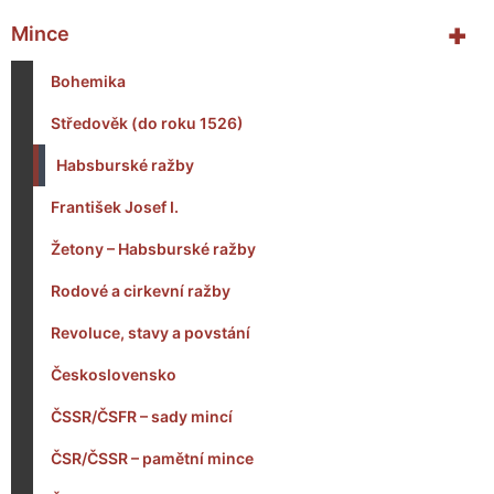
+
Mince
Bohemika
Středověk (do roku 1526)
Habsburské ražby
František Josef I.
Žetony – Habsburské ražby
Rodové a cirkevní ražby
Revoluce, stavy a povstání
Československo
ČSSR/ČSFR – sady mincí
ČSR/ČSSR – pamětní mince