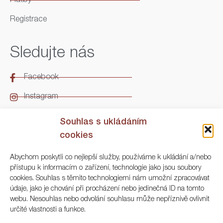
Platby
Registrace
Sledujte nás
Facebook
Instagram
LinkedIn
Souhlas s ukládáním
cookies
Kontakt
Abychom poskytli co nejlepší služby, používáme k ukládání a/nebo
přístupu k informacím o zařízení, technologie jako jsou soubory
ARGO Numismatika
cookies. Souhlas s těmito technologiemi nám umožní zpracovávat
údaje, jako je chování při procházení nebo jedinečná ID na tomto
Korunní 83, Praha 3
webu. Nesouhlas nebo odvolání souhlasu může nepříznivě ovlivnit
určité vlastnosti a funkce.
+420 222 561 343