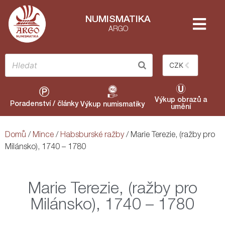
NUMISMATIKA
ARGO
CZK
Výkup obrazů a
Poradenství / články
Výkup numismatiky
umění
Domů
/
Mince
/
Habsburské ražby
/ Marie Terezie, (ražby pro
Milánsko), 1740 – 1780
Marie Terezie, (ražby pro
Milánsko), 1740 – 1780