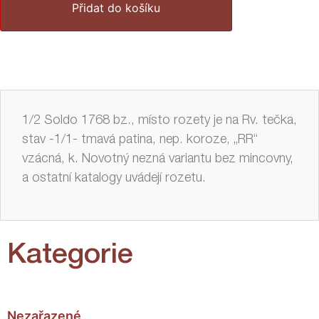
Přidat do košíku
1/2 Soldo 1768 bz., místo rozety je na Rv. tečka,
stav -1/1- tmavá patina, nep. koroze, „RR“
vzácná, k. Novotný nezná variantu bez mincovny,
a ostatní katalogy uvádejí rozetu.
Kategorie
Nezařazené