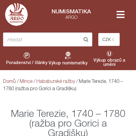
NUMISMATIKA
ARGO
CZK
Výkup obrazů a
Poradenství / články
Výkup numismatiky
umění
Domů
/
Mince
/
Habsburské ražby
/ Marie Terezie, 1740 –
1780 (ražba pro Gorici a Gradišku)
Marie Terezie, 1740 – 1780
(ražba pro Gorici a
Gradišku)