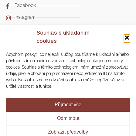
Facebook
Instagram
LinkedIn
Souhlas s ukládáním
cookies
Kontakt
Abychom poskytli co nejlepší služby, používáme k ukládání a/nebo
přístupu k informacím o zařízení, technologie jako jsou soubory
ARGO Numismatika
cookies. Souhlas s těmito technologiemi nám umožní zpracovávat
údaje, jako je chování při procházení nebo jedinečná ID na tomto
Korunní 83, Praha 3
webu. Nesouhlas nebo odvolání souhlasu může nepříznivě ovlivnit
určité vlastnosti a funkce.
+420 222 561 343
+420 773 025 117
Přijmout vše
info@numisargo.com
Odmítnout
Zobrazit předvolby