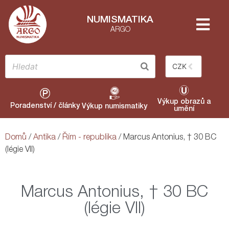
NUMISMATIKA
ARGO
CZK
Výkup obrazů a
Poradenství / články
Výkup numismatiky
umění
Domů
/
Antika
/
Řím - republika
/ Marcus Antonius, † 30 BC
(légie VII)
Marcus Antonius, † 30 BC
(légie VII)