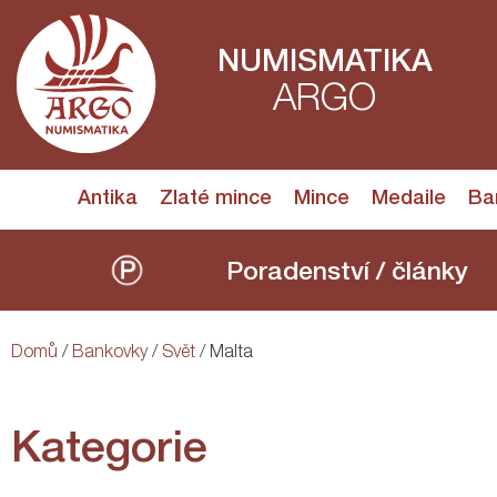
NUMISMATIKA
ARGO
Antika
Zlaté mince
Mince
Medaile
Ba
Poradenství / články
Domů
/
Bankovky
/
Svět
/ Malta
Kategorie