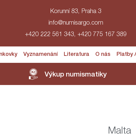
Korunní 83, Praha 3
info@numisargo.com
+420 222 561 343, +420 775 167 389
nkovky
Vyznamenání
Literatura
O nás
Platby 
Výkup numismatiky
Malta