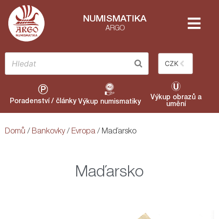
NUMISMATIKA
ARGO
CZK
Výkup obrazů a
Poradenství / články
Výkup numismatiky
umění
Domů
/
Bankovky
/
Evropa
/ Maďarsko
Maďarsko