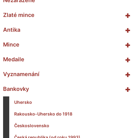
Nezařazené
+
Zlaté mince
+
Antika
+
Mince
+
Medaile
+
Vyznamenání
+
Bankovky
Uhersko
Rakousko-Uhersko do 1918
Československo
Česká republika (od roku 1993)