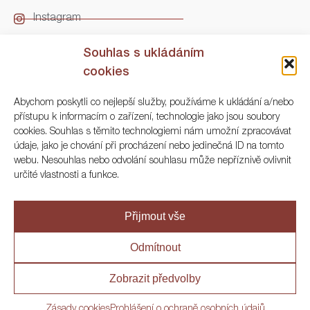
Instagram
LinkedIn
Souhlas s ukládáním
cookies
Kontakt
Abychom poskytli co nejlepší služby, používáme k ukládání a/nebo
přístupu k informacím o zařízení, technologie jako jsou soubory
ARGO Numismatika
cookies. Souhlas s těmito technologiemi nám umožní zpracovávat
údaje, jako je chování při procházení nebo jedinečná ID na tomto
Korunní 83, Praha 3
webu. Nesouhlas nebo odvolání souhlasu může nepříznivě ovlivnit
určité vlastnosti a funkce.
+420 222 561 343
+420 773 025 117
Přijmout vše
info@numisargo.com
Odmítnout
Zobrazit předvolby
© 2020 ARGO Numismatika
Zásady cookies
Prohlášení o ochraně osobních údajů