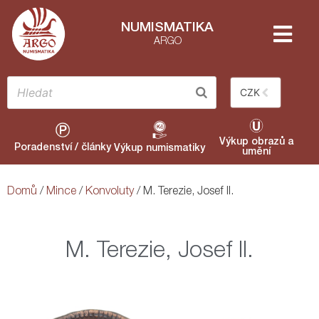
NUMISMATIKA
ARGO
CZK
Výkup obrazů a
Poradenství / články
Výkup numismatiky
umění
Domů
/
Mince
/
Konvoluty
/ M. Terezie, Josef II.
M. Terezie, Josef II.