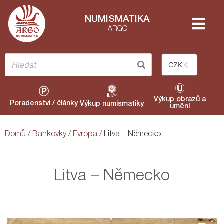
NUMISMATIKA
ARGO
CZK
Výkup obrazů a
Poradenství / články
Výkup numismatiky
umění
Domů
/
Bankovky
/
Evropa
/ Litva – Německo
Litva – Německo