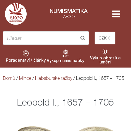
NUMISMATIKA
ARGO
CZK
Výkup obrazů a
Poradenství / články
Výkup numismatiky
umění
Domů
/
Mince
/
Habsburské ražby
/ Leopold I., 1657 – 1705
Leopold I., 1657 – 1705