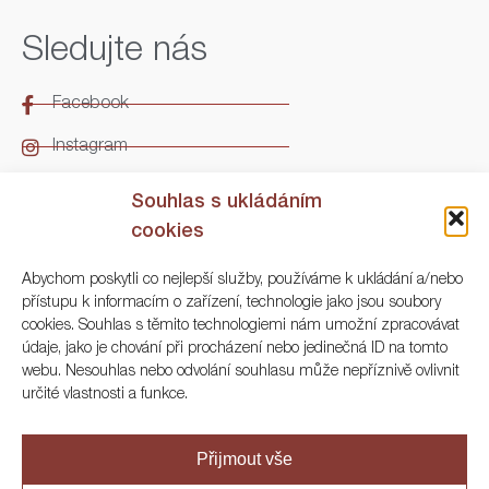
Sledujte nás
Facebook
Instagram
LinkedIn
Souhlas s ukládáním
cookies
Kontakt
Abychom poskytli co nejlepší služby, používáme k ukládání a/nebo
přístupu k informacím o zařízení, technologie jako jsou soubory
ARGO Numismatika
cookies. Souhlas s těmito technologiemi nám umožní zpracovávat
údaje, jako je chování při procházení nebo jedinečná ID na tomto
Korunní 83, Praha 3
webu. Nesouhlas nebo odvolání souhlasu může nepříznivě ovlivnit
určité vlastnosti a funkce.
+420 222 561 343
+420 773 025 117
Přijmout vše
info@numisargo.com