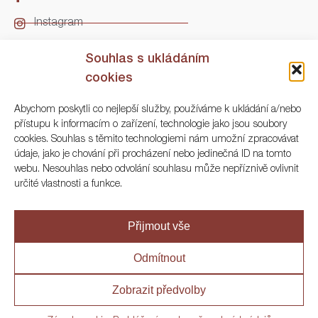
Instagram
LinkedIn
Souhlas s ukládáním
cookies
Kontakt
Abychom poskytli co nejlepší služby, používáme k ukládání a/nebo
přístupu k informacím o zařízení, technologie jako jsou soubory
ARGO Numismatika
cookies. Souhlas s těmito technologiemi nám umožní zpracovávat
údaje, jako je chování při procházení nebo jedinečná ID na tomto
Korunní 83, Praha 3
webu. Nesouhlas nebo odvolání souhlasu může nepříznivě ovlivnit
určité vlastnosti a funkce.
+420 222 561 343
+420 773 025 117
Přijmout vše
info@numisargo.com
Odmítnout
Zobrazit předvolby
© 2020 ARGO Numismatika