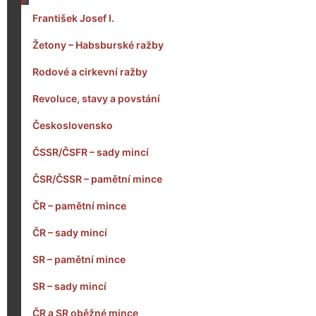
František Josef I.
Žetony – Habsburské ražby
Rodové a cirkevní ražby
Revoluce, stavy a povstání
Československo
ČSSR/ČSFR – sady mincí
ČSR/ČSSR – pamětní mince
ČR – pamětní mince
ČR – sady mincí
SR – pamětní mince
SR – sady mincí
ČR a SR oběžné mince