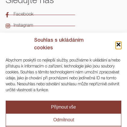
Sledujte nás
Facebook
Instagram
LinkedIn
Souhlas s ukládáním
cookies
Kontakt
Abychom poskytli co nejlepší služby, používáme k ukládání a/nebo
přístupu k informacím o zařízení, technologie jako jsou soubory
ARGO Numismatika
cookies. Souhlas s těmito technologiemi nám umožní zpracovávat
údaje, jako je chování při procházení nebo jedinečná ID na tomto
Korunní 83, Praha 3
webu. Nesouhlas nebo odvolání souhlasu může nepříznivě ovlivnit
určité vlastnosti a funkce.
+420 222 561 343
+420 773 025 117
Přijmout vše
info@numisargo.com
Odmítnout