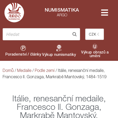
NUMISMATIKA
ARGO
CZK
Výkup obrazů a
Poradenství / články
Výkup numismatiky
umění
Domů
/
Medaile
/
Podle zemí
/ Itálie, renesanční medaile,
Francesco II. Gonzaga, Markrabě Mantovský, 1484-1519
Itálie, renesanční medaile,
Francesco II. Gonzaga,
Markrabě Mantovský,