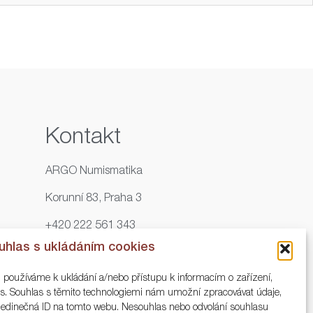
Kontakt
ARGO Numismatika
Korunní 83, Praha 3
+420 222 561 343
uhlas s ukládáním cookies
+420 773 025 117
, používáme k ukládání a/nebo přístupu k informacím o zařízení,
info@numisargo.com
ies. Souhlas s těmito technologiemi nám umožní zpracovávat údaje,
o jedinečná ID na tomto webu. Nesouhlas nebo odvolání souhlasu