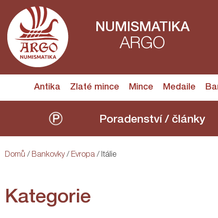
NUMISMATIKA
ARGO
Antika
Zlaté mince
Mince
Medaile
Ba
Poradenství / články
Domů
/
Bankovky
/
Evropa
/ Itálie
Kategorie