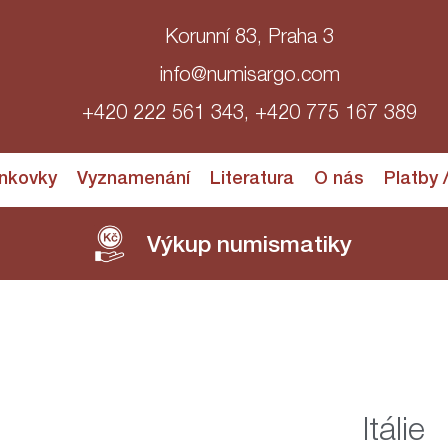
Korunní 83, Praha 3
info@numisargo.com
+420 222 561 343, +420 775 167 389
nkovky
Vyznamenání
Literatura
O nás
Platby 
Výkup numismatiky
Itálie